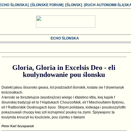
[ECHO ŚLONSKA]
[ŚLONSKE FORUM]
[ŚLONSK]
[RUCH AUTONOMII ŚLĄSKA
ECHO ŚLONSKA
Gloria, Gloria in Excelsis Deo - eli
koulyndowanie pou ślonsku
Dialekt jakou ślounsko gwara, łot pradziadof ślonskik, łostała sie f drywnianyk
kościoułkach.
A teroski se forsztelujcie (wyobraźcie) wielgo i kfalebno kfila, kiej kajsik f
ślounskej tradycyji eli to f Hajdukach Chourzofskik, eli f Miechoufskim Bytoniu,
eli f Ratiborskik Oustrougach byuo. Sfojom połstawa, łodwaga i pousłuszyństfo
pokazouwali chuopy kiej szli łoznajmioć poukoj na ziymi. Śpiywajonc ta
koulynda kroucyli ku kouściele, pou ciymku s faklami
Peter Karl Sczepanek