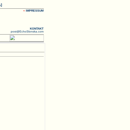
]
«
IMPRESSUM
KONTAKT
post@EchoSlonska.com