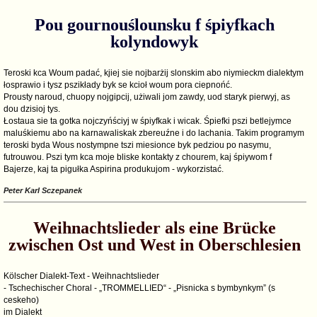
Pou gournouślounsku f śpiyfkach
kolyndowyk
Teroski kca Woum padać, kjiej sie nojbarżij slonskim abo niymieckm dialektym
łosprawio i tysz pszikłady byk se kcioł woum pora ciepnońć.
Prousty naroud, chuopy nojgipcij, użiwali jom zawdy, uod staryk pierwyj, as
dou dzisioj tys.
Łostaua sie ta gotka nojczyńściyj w śpiyfkak i wicak. Śpiefki pszi betlejymce
maluśkiemu abo na karnawaliskak zbereuźne i do lachania. Takim programym
teroski byda Wous nostympne tszi miesionce byk pedziou po nasymu,
futrouwou. Pszi tym kca moje bliske kontakty z chourem, kaj śpiywom f
Bajerze, kaj ta pigułka Aspirina produkujom - wykorzistać.
Peter Karl Sczepanek
Weihnachtslieder als eine Brücke
zwischen Ost und West in Oberschlesien
Kölscher Dialekt-Text - Weihnachtslieder
- Tschechischer Choral - „TROMMELLIED“ - „Pisnicka s bymbynkym” (s
ceskeho)
im Dialekt