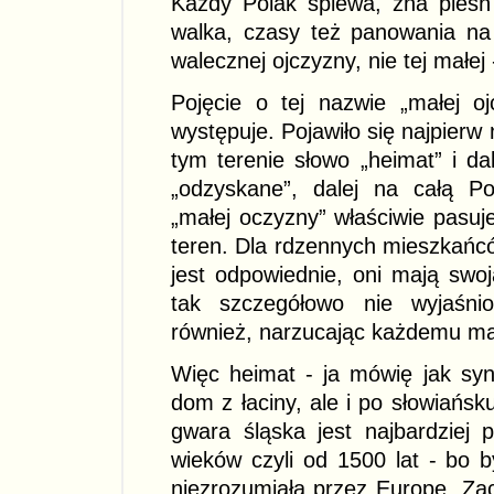
Każdy Polak śpiewa, zna pieśń „N
walka, czasy też panowania na
walecznej ojczyzny, nie tej małej -
Pojęcie o tej nazwie „małej oj
występuje. Pojawiło się najpier
tym terenie słowo „heimat” i dal
„odzyskane”, dalej na całą P
„małej oczyzny” właściwie pasuj
teren. Dla rdzennych mieszkańcó
jest odpowiednie, oni mają swo
tak szczegółowo nie wyjaśni
również, narzucając każdemu ma
Więc heimat - ja mówię jak s
dom z łaciny, ale i po słowiańsk
gwara śląska jest najbardziej
wieków czyli od 1500 lat - bo 
niezrozumiała przez Europę „Zach