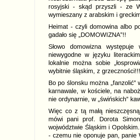
rosyjski - skąd przyszli - ze 
wymieszany z arabskim i grecki
Heimat - czyli domowina albo po 
gadało się „DOMOWIZNA”!!
Słowo domowizna występuje w
niewygodne w języku literack
lokalnie można sobie „łosprow
wybitnie śląskim, z grzeczności!!!
Bo po ślonsku można „fanzolić” 
karnawale, w kościele, na nabo
nie ordynarnie, w „świńskich” ka
Więc co z tą małą nieszczęsną o
mówi pani prof. Dorota Simoni
wojwództwie Śląskim i Opolskim
- czemu nie oponuje pan, panie W