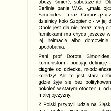
obozy, śmierć, sabotaże itd. Dla
Berlinie panie W.G. -„mała ojc
Simonides, teraz Górnoślązac
dzielnicy koło Szopienic - w jej
Opole jest dla niej teraz małą oj
familokami ma chyda jeszcze w 
jej heimacie albo domowinie 
upodobania.
Pani prof Dorota Simonides
komunistom - podając definicję - 
ciągnie od dziecka, młodzieńcze 
koledzy! Ale to jest stara defi
gdzie żyje się bez politykowan
pokoleń w starym otoczeniu, od 
małej ojczyzny.
Z Polski przybyli ludzie na Śląsk
też małej ojczyzny - stw