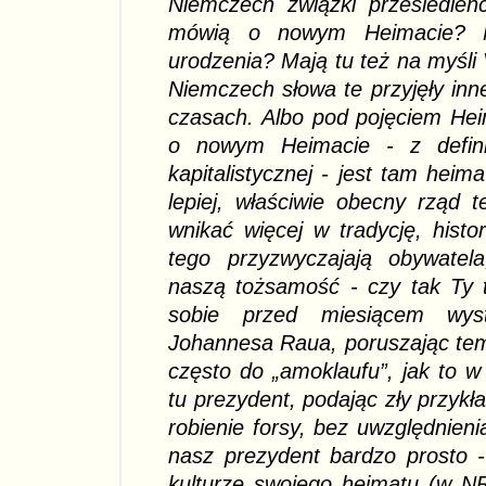
Niemczech związki przesiedleń
mówią o nowym Heimacie? N
urodzenia? Mają tu też na myśli 
Niemczech słowa te przyjęły inn
czasach. Albo pod pojęciem Hei
o nowym Heimacie - z definic
kapitalistycznej - jest tam heim
lepiej, właściwie obecny rząd 
wnikać więcej w tradycję, histo
tego przyzwyczajają obywatela
naszą tożsamość - czy tak Ty 
sobie przed miesiącem wyst
Johannesa Raua, poruszając tem
często do „amoklaufu”, jak to w 
tu prezydent, podając zły przykła
robienie forsy, bez uwzględnieni
nasz prezydent bardzo prosto - 
kulturze swojego heimatu (w NR