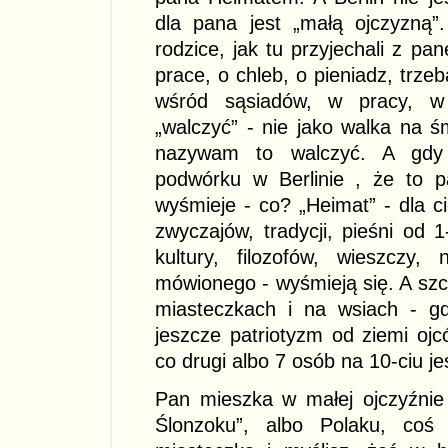
dla pana jest „małą ojczyzną
rodzice, jak tu przyjechali z pa
prace, o chleb, o pieniadz, trze
wśród sąsiadów, w pracy, w 
„walczyć” - nie jako walka na ś
nazywam to walczyć. A gdy
podwórku w Berlinie , że to 
wyśmieje - co? „Heimat” - dla c
zwyczajów, tradycji, pieśni od 1-
kultury, filozofów, wieszczy,
mówionego - wyśmieją się. A szc
miasteczkach i na wsiach - gd
jeszcze patriotyzm od ziemi oj
co drugi albo 7 osób na 10-ciu j
Pan mieszka w małej ojczyźnie 
Ślonzoku”, albo Polaku, coś 