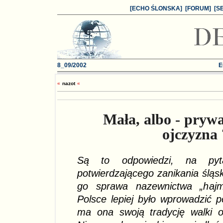
[ECHO ŚLONSKA]
[FORUM]
[S
8_09
/2002
E
«
nazo
t
«
Mała, albo - prywa
ojczyzna 
Są to odpowiedzi, na pyta
potwierdzającego zanikania śląsk
go sprawa nazewnictwa „hajm
Polsce lepiej było wprowadzić p
ma ona swoją tradycję walki o