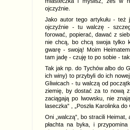
miasteczka i myślisz, żeś w h
ojczyźnie.
Jako autor tego artykułu - te
ojczyźnie - tu walczę - szczeg
forować, popierać, dawać z sieb
nie chcą, bo chcą swoja tylko ku
gwarę - swoją! Moim Heimatem z
tam jadę - czuję to po sobie - t
Tak jak np. do Tychów albo do Gli
ich winy) to przybyli do ich nowe
Gliwicach - tu walczą od początk
ziemię, by dostać za to nową zi
zaciągają po lwowsku, nie znaj
laseczka” , „Poszła Karolinka do 
Oni „walczą”, bo stracili Heimat, 
płachta na byka, i przypomina 