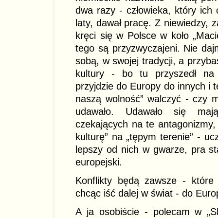
dwa razy - człowieka, który ich
laty, dawał pracę. Z niewiedzy, z
kręci się w Polsce w koło „Maci
tego są przyzwyczajeni. Nie da
sobą, w swojej tradycji, a przybas
kultury - bo tu przyszedł na
przyjdzie do Europy do innych i 
naszą wolność” walczyć - czy m
udawało. Udawało się mają
czekających na te antagonizmy,
kulturę” na „tępym terenie” - u
lepszy od nich w gwarze, pra sta
europejski.
Konflikty będą zawsze - które 
chcąc iść dalej w świat - do Euro
A ja osobiście - polecam w „S