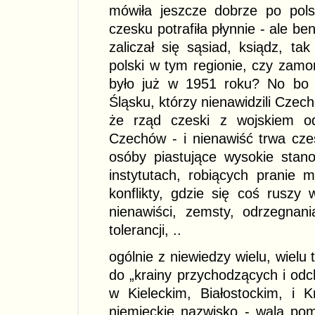
mówiła jeszcze dobrze po pols
czesku potrafiła płynnie - ale b
zaliczał się sąsiad, ksiądz, tak
polski w tym regionie, czy zamo
było już w 1951 roku? No bo zn
Śląsku, którzy nienawidzili Czech
że rząd czeski z wojskiem od
Czechów - i nienawiść trwa czes
osóby piastujące wysokie stan
instytutach, robiących pranie 
konflikty, gdzie się coś ruszy 
nienawiści, zemsty, odrzegnani
tolerancji, ..
ogólnie z niewiedzy wielu, wielu 
do „krainy przychodzących i odch
w Kieleckim, Białostockim, i 
niemieckie nazwisko - walą pom