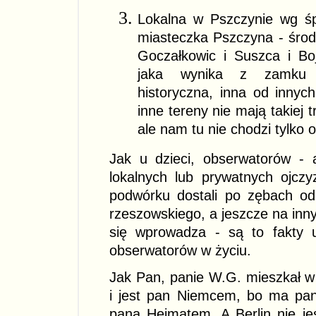
Lokalna w Pszczynie wg śp.
miasteczka Pszczyna - środ
Goczałkowic i Suszca i Bo
jaka wynika z zamku P
historyczna, inna od innych
inne tereny nie mają takiej t
ale nam tu nie chodzi tylko o d
Jak u dzieci, obserwatorów - a
lokalnych lub prywatnych ojczy
podwórku dostali po zębach od
rzeszowskiego, a jeszcze na inny
się wprowadza - są to fakty u
obserwatorów w życiu.
Jak Pan, panie W.G. mieszkał w
i jest pan Niemcem, bo ma pa
pana Heimatem. A Berlin nie je