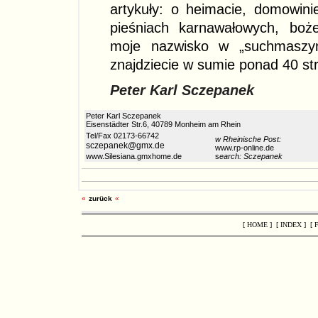
artykuły: o heimacie, domowinie
pieśniach karnawałowych, boże
moje nazwisko w „suchmasz
znajdziecie w sumie ponad 40 st
Peter Karl Sczepanek
Peter Karl Sczepanek
Eisenstädter Str.6, 40789 Monheim am Rhein
Tel/Fax 02173-66742
w Rheinische Post:
sczepanek@gmx.de
www.rp-online.de
www.Silesiana.gmxhome.de
s
earch: Sczepanek
«
zurück
«
[ HOME ]
[ INDEX ]
[ 