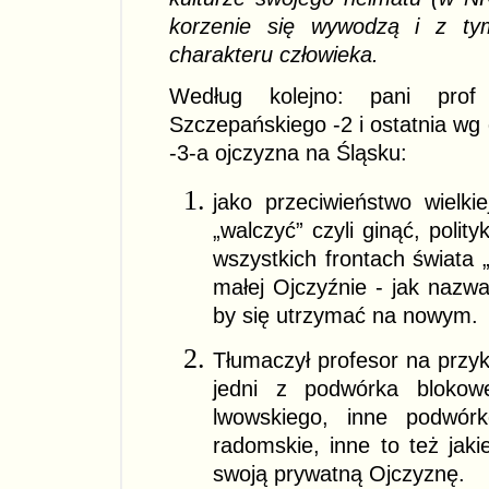
korzenie się wywodzą i z ty
charakteru człowieka.
Według kolejno: pani prof
Szczepańskiego -2 i ostatnia wg 
-3-a ojczyzna na Śląsku:
jako przeciwieństwo wielkie
„walczyć” czyli ginąć, polity
wszystkich frontach świata 
małej Ojczyźnie - jak nazw
by się utrzymać na nowym.
Tłumaczył profesor na przyk
jedni z podwórka bloko
lwowskiego, inne podwórk
radomskie, inne to też jak
swoją prywatną Ojczyznę.