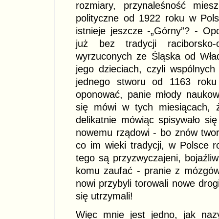
rozmiary, przynaleśność miesz
polityczne od 1922 roku w Pol
istnieje jeszcze -„Górny”? - Op
już bez tradycji raciborsko-
wyrzuconych ze Śląska od Wła
jego dzieciach, czyli wspólnych
jednego stworu od 1163 roku
oponować, panie młody naukowc
się mówi w tych miesiącach, ż
delikatnie mówiąc spisywało się 
nowemu rządowi - bo znów tworzą
co im wieki tradycji, w Polsce 
tego są przyzwyczajeni, bojaźliw
komu zaufać - pranie z mózgów ro
nowi przybyli torowali nowe drogi
się utrzymali!
Więc mnie jest jedno, jak naz