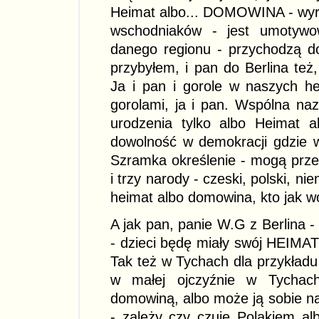
Heimat albo... DOMOWINA - wyraz
wschodniaków - jest umotywo
danego regionu - przychodzą do
przybyłem, i pan do Berlina też,
Ja i pan i gorole w naszych h
gorolami, ja i pan. Wspólna naz
urodzenia tylko albo Heimat a
dowolność w demokracji gdzie 
Szramka określenie - mogą przewij
i trzy narody - czeski, polski, ni
heimat albo domowina, kto jak wo
A jak pan, panie W.G z Berlina - 
- dzieci będę miały swój HEIMAT 
Tak też w Tychach dla przykładu 
w małej ojczyźnie w Tychach,
domowiną, albo może ją sobie
- zależy czy czuje Polakiem a