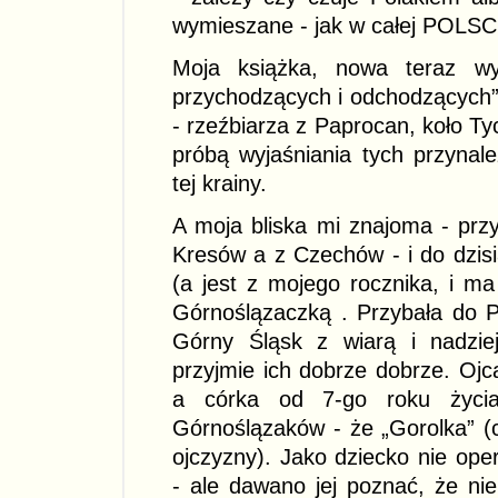
wymieszane - jak w całej POLSC
Moja książka, nowa teraz wy
przychodzących i odchodzących” 
- rzeźbiarza z Paprocan, koło Ty
próbą wyjaśniania tych przynale
tej krainy.
A moja bliska mi znajoma - przyb
Kresów a z Czechów - i do dzisia
(a jest z mojego rocznika, i ma 
Górnoślązaczką . Przybała do P
Górny Śląsk z wiarą i nadzie
przyjmie ich dobrze dobrze. Ojc
a córka od 7-go roku życi
Górnoślązaków - że „Gorolka” (cz
ojczyzny). Jako dziecko nie ope
- ale dawano jej poznać, że nie