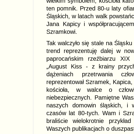
wielkim symbolem, kościoła katol
ten pomnik. Przed 80-u laty ofi
Śląskich, w latach walk powstańcz
Jana Kapicy i współpracującem
Szramkowi.
Tak walczyło się stale na Śląsku
trend reprezentuję dalej w now
paprocańskim rzeźbiarzu XIX 
„August Kiss - z krainy przy
dążeniach przetrwania czł
reprezentował Szramek, Kapica, 
kościoła, w walce o człow
niebezpiecznych. Pamiętne Was
naszych domowin śląskich, i
czasów lat 80-tych. Wam i Szr
braliście wielokrotnie przykła
Waszych publikacjach o duszpas