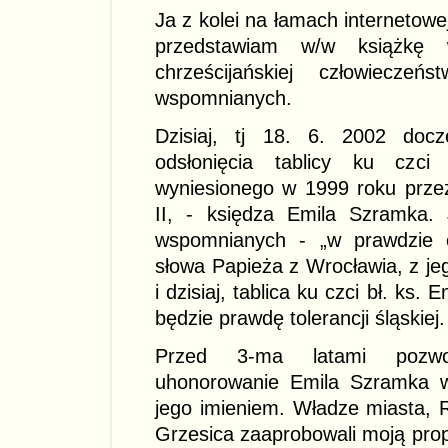
Ja z kolei na łamach internetow
przedstawiam w/w książkę
chrześcijańskiej człowiecz
wspomnianych.
Dzisiaj, tj 18. 6. 2002 docze
odsłonięcia tablicy ku czci 
wyniesionego w 1999 roku prze
II, - księdza Emila Szramka. 
wspomnianych - „w prawdzie ch
słowa Papieża z Wrocławia, z jeg
i dzisiaj, tablica ku czci bł. k
będzie prawdę tolerancji śląskiej.
Przed 3-ma latami pozwo
uhonorowanie Emila Szramka w
jego imieniem. Władze miasta, R
Grzesica zaaprobowali moją prop