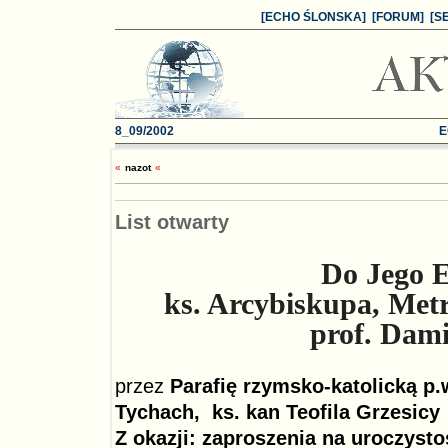
[ECHO ŚLONSKA]
[FORUM]
[S
8_09
/2002
E
«
nazo
t
«
List otwarty
Do Jego E
ks. Arcybiskupa, Met
prof. Dam
przez
Parafię rzymsko-katolicką p.
Tychach, ks. kan Teofila Grzesicy
Z okazji: zaproszenia na uroczysto