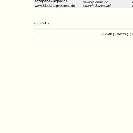
sczepanek@gmx.de
www.rp-online.de
www.Silesiana.gmxhome.de
s
earch: Sczepanek
«
zurück
«
[ HOME ]
[ INDEX ]
[ 