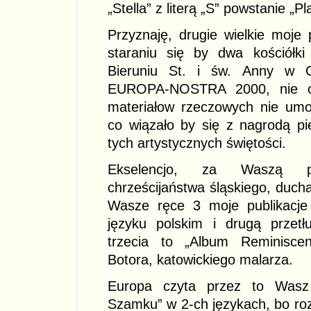
„Stella” z literą „S” powstanie „
Przyznaję, drugie wielkie moje
staraniu się by dwa kościółk
Bieruniu St. i św. Anny w Ol
EUROPA-NOSTRA 2000, nie osi
materiałow rzeczowych nie umoż
co wiązało by się z nagrodą pi
tych artystycznych świętości.
Ekselencjo, za Waszą po
chrześcijaństwa śląskiego, ducha
Wasze ręce 3 moje publikacje 
języku polskim i drugą przetł
trzecia to „Album Reminiscen
Botora, katowickiego malarza.
Europa czyta przez to Wasz 
Szamku” w 2-ch językach, bo roz