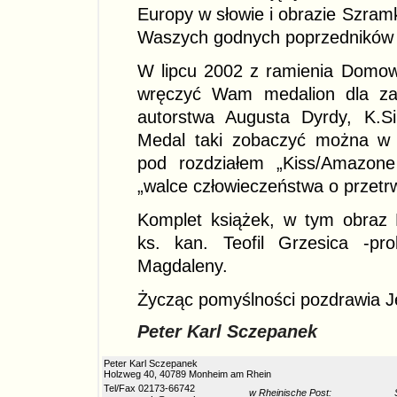
Europy w słowie i obrazie Szram
Waszych godnych poprzedników 
W lipcu 2002 z ramienia Domowi
wręczyć Wam medalion dla zas
autorstwa Augusta Dyrdy, K.Si
Medal taki zobaczyć można w 
pod rozdziałem „Kiss/Amazone
„walce człowieczeństwa o przetr
Komplet książek, w tym obraz 
ks. kan. Teofil Grzesica -pro
Magdaleny.
Życząc pomyślności pozdrawia J
Peter Karl Sczepanek
Peter Karl Sczepanek
Holzweg 40, 40789 Monheim am Rhein
Tel/Fax 02173-66742
w Rheinische Post: