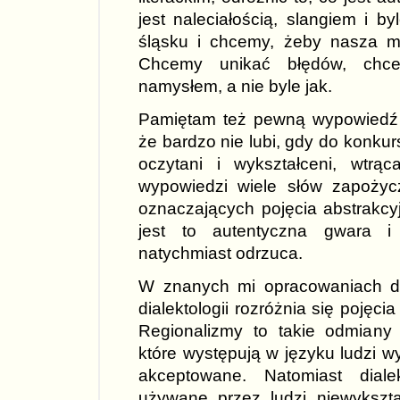
jest naleciałością, slangiem i 
śląsku i chcemy, żeby nasza m
Chcemy unikać błędów, chc
namysłem, a nie byle jak.
Pamiętam też pewną wypowiedź pr
że bardzo nie lubi, gdy do konkur
oczytani i wykształceni, wtr
wypowiedzi wiele słów zapoży
oznaczających pojęcia abstrakcyjn
jest to autentyczna gwara 
natychmiast odrzuca.
W znanych mi opracowaniach d
dialektologii rozróżnia się pojęci
Regionalizmy to takie odmiany t
które występują w języku ludzi w
akceptowane. Natomiast dial
używane przez ludzi niewykszt