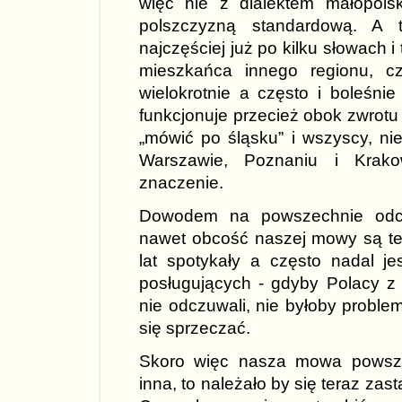
więc nie z dialektem małopolsk
polszczyzną standardową. A 
najczęściej już po kilku słowach i
mieszkańca innego regionu, 
wielokrotnie a często i boleśni
funkcjonuje przecież obok zwrotu
„mówić po śląsku” i wszyscy, nie
Warszawie, Poznaniu i Krako
znaczenie.
Dowodem na powszechnie odc
nawet obcość naszej mowy są też 
lat spotykały a często nadal je
posługujących - gdyby Polacy z i
nie odczuwali, nie byłoby proble
się sprzeczać.
Skoro więc nasza mowa powsze
inna, to należało by się teraz zast