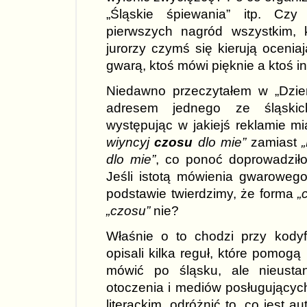
„Śląskie śpiewania” itp. Cz
pierwszych nagród wszystkim, k
jurorzy czymś się kierują ocenia
gwarą, ktoś mówi pięknie a ktoś in
Niedawno przeczytałem w „Dzie
adresem jednego ze śląskic
występując w jakiejś reklamie m
wiyncyj
czosu
dlo mie”
zamiast
dlo mie”
, co ponoć doprowadziło
Jeśli istotą mówienia gwarowego 
podstawie twierdzimy, że forma
„
„czosu”
nie?
Właśnie o to chodzi przy kodyf
opisali kilka reguł, które pomogą
mówić po śląsku, ale nieust
otoczenia i mediów posługujących 
literackim, odróżnić to, co jest a