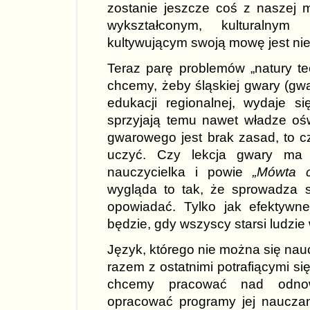
zostanie jeszcze coś z naszej 
wykształconym, kulturalnym
kultywującym swoją mowę jest ni
Teraz parę problemów „natury t
chcemy, żeby śląskiej gwary (gw
edukacji regionalnej, wydaje się
sprzyjają temu nawet władze ośw
gwarowego jest brak zasad, to c
uczyć. Czy lekcja gwary ma 
nauczycielka i powie
„Mówta c
wygląda to tak, że sprowadza si
opowiadać. Tylko jak efektywne
będzie, gdy wszyscy starsi ludzi
Język, którego nie można się nau
razem z ostatnimi potrafiącymi si
chcemy pracować nad odno
opracować programy jej nauczan