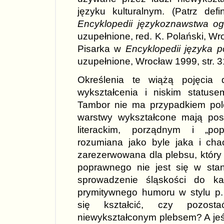
języku kulturalnym. (Patrz def
Encyklopedii językoznawstwa o
uzupełnione, red. K. Polański, Wr
Pisarka w
Encyklopedii języka p
uzupełnione, Wrocław 1999, str. 3
Określenia te wiążą pojęcia 
wykształcenia i niskim status
Tambor nie ma przypadkiem poleg
warstwy wykształcone mają posł
literackim, porządnym i „po
rozumiana jako byle jaka i ch
zarezerwowana dla plebsu, który
poprawnego nie jest się w stan
sprowadzenie śląskości do ka
prymitywnego humoru w stylu p.
się kształcić, czy pozos
niewykształconym plebsem? A jeśl