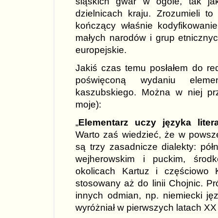
śląskich gwar w ogóle, tak ja
dzielnicach kraju. Zrozumieli t
kończący właśnie kodyfikowanie
małych narodów i grup etnicznyc
europejskie.
Jakiś czas temu posłałem do red
poświęconą wydaniu eleme
kaszubskiego. Można w niej prz
moje):
„
Elementarz uczy języka lite
Warto zaś wiedzieć, że w pows
są trzy zasadnicze dialekty: pó
wejherowskim i puckim, śro
okolicach Kartuz i częściowo 
stosowany aż do linii Chojnic. Pr
innych odmian, np. niemiecki ję
wyróżniał w pierwszych latach XX