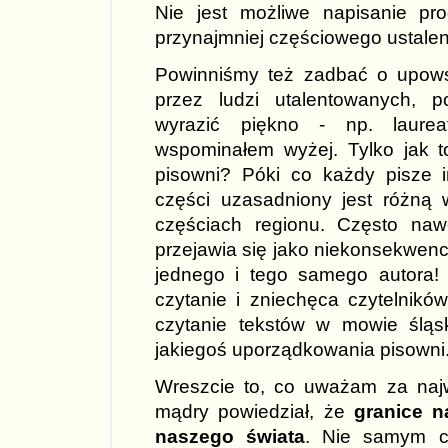
Nie jest możliwe napisanie p
przynajmniej częściowego ustalenia
Powinniśmy też zadbać o upows
przez ludzi utalentowanych, 
wyrazić piękno - np. laure
wspominałem wyżej. Tylko jak t
pisowni? Póki co każdy pisze i
części uzasadniony jest różn
częściach regionu. Często naw
przejawia się jako niekonsekwenc
jednego i tego samego autora! 
czytanie i zniechęca czytelnikó
czytanie tekstów w mowie śląs
jakiegoś uporządkowania pisowni
Wreszcie to, co uważam za naj
mądry powiedział, że
granice n
naszego świata
. Nie samym ch