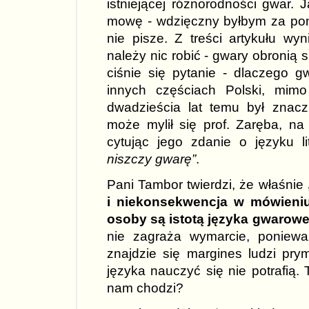
istniejącej różnorodności gwar.
mowę - wdzięczny byłbym za pomy
nie pisze. Z treści artykułu wy
należy nic robić - gwary obronią s
ciśnie się pytanie - dlaczego g
innych częściach Polski, mim
dwadzieścia lat temu był znaczn
może mylił się prof. Zaręba, na
cytując jego zdanie o języku l
niszczy gwarę”
.
Pani Tambor twierdzi, że właśnie
i niekonsekwencja w mówieniu
osoby są istotą języka gwarow
nie zagraża wymarcie, poniew
znajdzie się margines ludzi pry
języka nauczyć się nie potrafią.
nam chodzi?