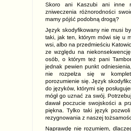
Skoro ani Kaszubi ani inne m
zniweczenia różnorodności swoi
mamy pójść podobną drogą?
Język skodyfikowany nie musi być
taki, jak ten, którym mówi się u
wsi, albo na przedmieściu Katowic
ze względu na niekonsekwencj
osób, o którym też pani Tambor
jednak pewien punkt odniesienia
nie rozpełza się w komplet
porozumienie się. Język skodyfi
do języków, którymi się posługu
mógł go uznać za swój. Potrzebu
dawał poczucie swojskości a prz
piękna. Tylko taki język pozwo
rezygnowania z naszej tożsamośc
Naprawdę nie rozumiem, dlacz