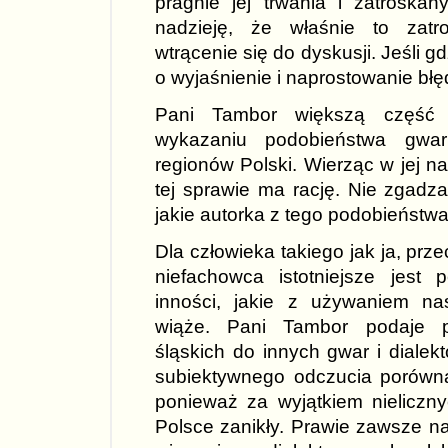
pragnie jej trwania i zatroskan
nadzieję, że właśnie to zatr
wtrącenie się do dyskusji. Jeśli g
o wyjaśnienie i naprostowanie bł
Pani Tambor większą część 
wykazaniu podobieństwa gwa
regionów Polski. Wierząc w jej n
tej sprawie ma rację. Nie zgadz
jakie autorka z tego podobieństw
Dla człowieka takiego jak ja, prz
niefachowca istotniejsze jest
inności, jakie z używaniem n
wiąże. Pani Tambor podaje p
śląskich do innych gwar i dialekt
subiektywnego odczucia porówna
ponieważ za wyjątkiem nielicz
Polsce zanikły. Prawie zawsze n