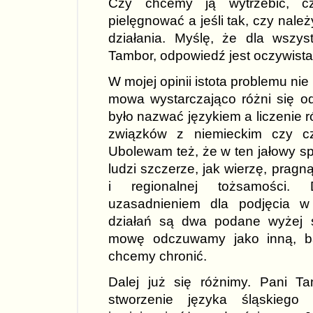
Czy chcemy ją wytrzebić, 
pielęgnować a jeśli tak, czy nale
działania. Myślę, że dla wszys
Tambor, odpowiedź jest oczywista
W mojej opinii istota problemu ni
mowa wystarczająco różni się o
było nazwać językiem a liczenie ró
związków z niemieckim czy cz
Ubolewam też, że w ten jałowy sp
ludzi szczerze, jak wierzę, prag
i regionalnej tożsamości.
uzasadnieniem dla podjęcia w
działań są dwa podane wyżej st
mowę odczuwamy jako inną, ba
chcemy chronić.
Dalej już się różnimy. Pani Ta
stworzenie języka śląskiego