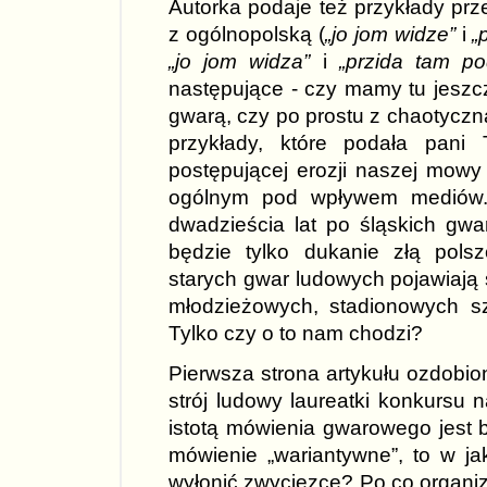
Autorka podaje też przykłady p
z ogólnopolską (
„jo jom widze”
i
„
„jo jom widza”
i
„przida tam po
następujące - czy mamy tu jeszc
gwarą, czy po prostu z chaotyczn
przykłady, które podała pani
postępującej erozji naszej mowy 
ogólnym pod wpływem mediów.
dwadzieścia lat po śląskich gwa
będzie tylko dukanie złą pols
starych gwar ludowych pojawiają 
młodzieżowych, stadionowych sz
Tylko czy o to nam chodzi?
Pierwsza strona artykułu ozdobion
strój ludowy laureatki konkursu 
istotą mówienia gwarowego jest 
mówienie „wariantywne”, to w ja
wyłonić zwycięzcę? Po co organ