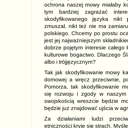
ochrona naszej mowy miałaby k
tym bardziej zagrażać inte
skodyfikowanego języka nikt 
zmuszał, nikt też nie ma zamiar
polskiego. Chcemy po prostu oca
jest jej najważniejszym składnik
dobrze pojętym interesie całego 
kulturowe bogactwo. Dlaczego Ś
albo i trójjęzycznym?
Tak jak skodyfikowanie mowy ka
domowej a wręcz przeciwnie, p
Pomorza, tak skodyfikowanie mo
się rozwoju i zgody w naszym 
swojskością wreszcie będzie mog
będzie już znajdować ujścia w ag
Za działaniami ludzi przeci
etniczności kryje się strach. Myśl