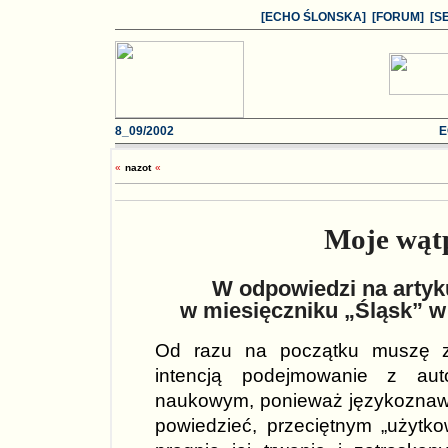
[ECHO ŚLONSKA]
[FORUM]
[S
8_09
/2002
E
«
nazo
t
«
Moje wątp
W odpowiedzi na artyk
w miesięczniku „Śląsk” w
Od razu na początku muszę z
intencją podejmowanie z aut
naukowym, ponieważ językoznawc
powiedzieć, przeciętnym „użytko